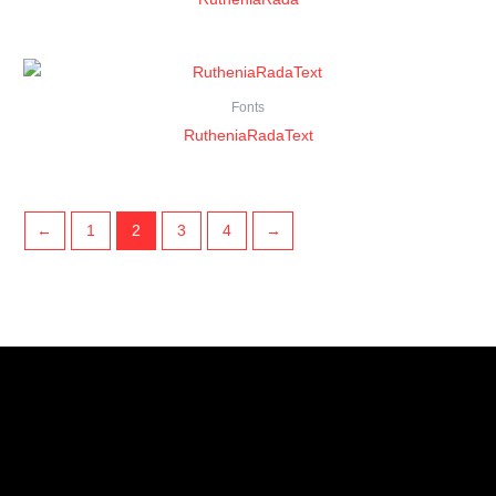
Fonts
RutheniaRadaText
←
1
2
3
4
→