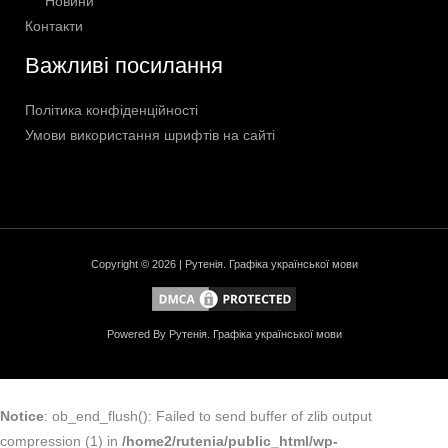
Новини
Контакти
Важливі посилання
Політика конфіденційності
Умови використання шрифтів на сайті
Copyright © 2026 | Рутенія. Графіка української мови
Powered By Рутенія. Графіка української мови
Notice
: ob_end_flush(): Failed to send buffer of zlib output
compression (1) in
/home2/rutenia/public_html/wp-