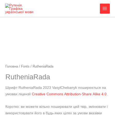
Перейти
до
вмісту
Головна
/
Fonts
/ RutheniaRada
RutheniaRada
Шрифт RutheniaRada 2023 VasylChebanyk поширюється на
умовах ліцензії
Creative Commons
Attribution-Share Alike 4.0
.
Коротко: ви можете вільно поширювати цей твір, змінювати і
використовувати його в будь-яких цілях за умови вказівки