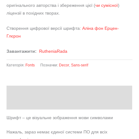
оригінального авторства і збереження цієї (
чи сумісної
)
ліцензії в похідних творах.
Створення цифрової версії шрифта:
Аліна фон Ерцен-
Глєрон
Завантажити:
RutheniaRada
Категорія:
Fonts
Позначки:
Decor
,
Sans-serif
Опис
Відгуки (0)
Шрифт
–
це візуальне зображення мови символами
Нажаль, зараз немає єдиної системи ПО для всіх