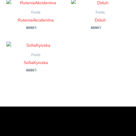
Fonts
Fonts
RuteniaAkcidentna
Diduh
Оцінено в
Оцінено в
5.00
5.00
з 5
з 5
Fonts
SofiaKyivska
Оцінено в
5.00
з 5